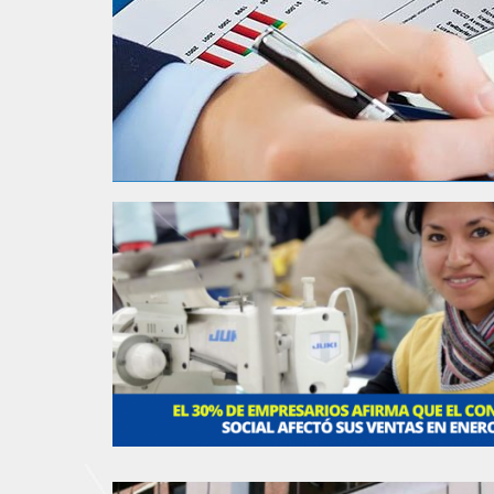
•
•
•