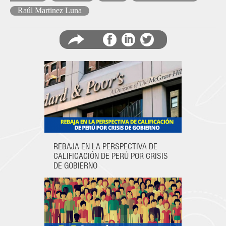
Raúl Martinez Luna
Compartir
Comparti
Co
en
en
en
REBAJA EN LA PERSPECTIVA DE
CALIFICACIÓN DE PERÚ POR CRISIS
Facebook
LinkedIn
Twitter
DE GOBIERNO