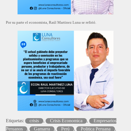
Por su parte el economista, Raúl Martinez Luna se refirió.
Etiquetas:
crisis
,
Crisis Economica
,
Empresarios
Peruanos
,
Gamarra
,
Perú
,
Politica Peruana
,