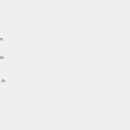
re
 de
 de