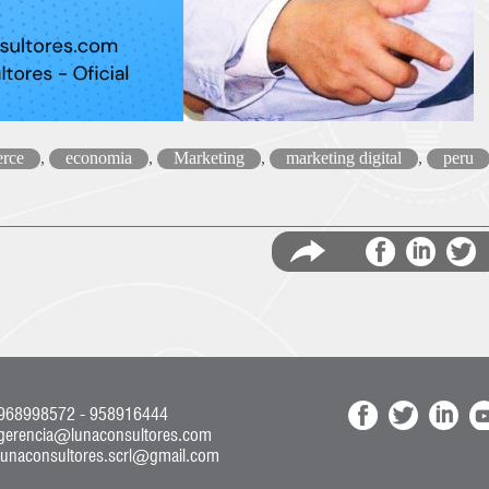
rce
,
economia
,
Marketing
,
marketing digital
,
peru
en
en
en
968998572 - 958916444
gerencia@lunaconsultores.com
lunaconsultores.scrl@gmail.com