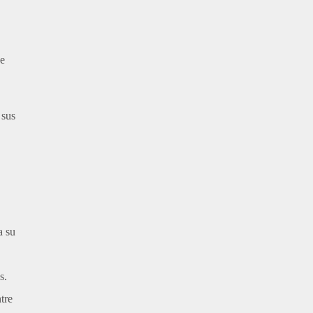
de
er
 sus
a su
s.
tre