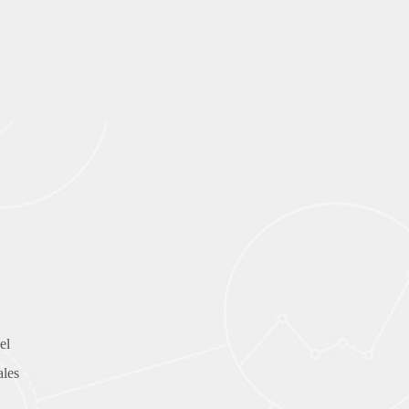
el
ales