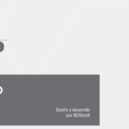
Compartir
Compartir
Compartir
Diseño y desarrollo
F
T
Y
L
W
er
por
NERVsoft