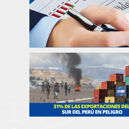
•
•
•