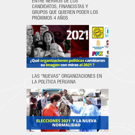
ENTRE NERVIOS DE LOS
CANDIDATOS, FINANCISTAS Y
Facebook
LinkedIn
Twitter
GRUPOS QUE QUIEREN PODER LOS
PRÓXIMOS 4 AÑOS
LAS “NUEVAS” ORGANIZACIONES EN
LA POLÍTICA PERUANA