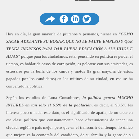
Compartir
Compartir
Comp
Hoy en día, la gran mayoría de piuranos y peruanos, piensa en
“COMO
SACAR ADELANTE SU HOGAR, QUE NO LE FALTE EMPLEO Y QUE
TENGA INGRESOS PARA DAR BUENA EDUCACIÓN A SUS HIJOS E
HIJAS”
porque para los ciudadanos, estar pensando en política es perder el
en
en
en
tiempo, es hablar de casos de corrupción, es pelearse con sus amistades, es
estresarse por la bulla de los carros y motos (la gran mayoría de estos,
pagados por los candidatos) en los mítines de su ciudad; en eso se ha
convertido la política.
Facebook
Linkedin
Twitter
Según los estudios de Luna Consultores,
la política genera MUCHO
INTERÉS en tan sólo el 6.5% de la población
, es decir, al 93.5% les
interesa poco o nada; este dato, es el significado de apatía, de no creer en
esa clase política que constantemente hace ofrecimientos de tener una
ciudad, región o país mejor, pero que en el transcurrir del tiempo, lo único
que mejora es la economía del candidato, de su familia y la gente de su