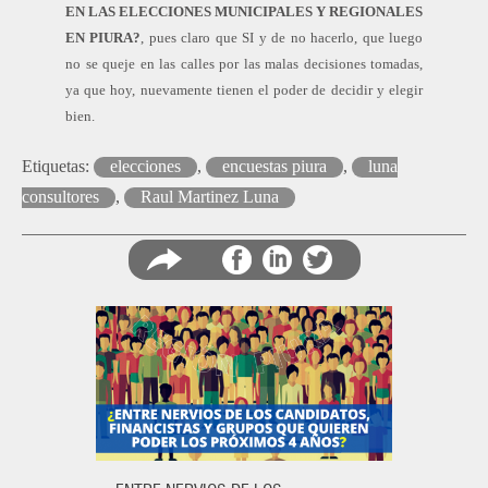
EN LAS ELECCIONES MUNICIPALES Y REGIONALES
EN PIURA?
, pues claro que SI y de no hacerlo, que luego
no se queje en las calles por las malas decisiones tomadas,
ya que hoy, nuevamente tienen el poder de decidir y elegir
bien.
Etiquetas:
elecciones
,
encuestas piura
,
luna
consultores
,
Raul Martinez Luna
Compartir
Comparti
Co
en
en
en