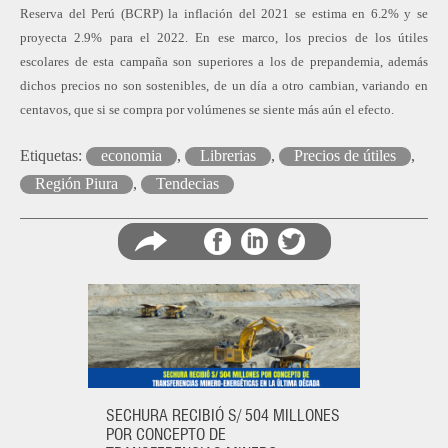
Reserva del Perú (BCRP) la inflación del 2021 se estima en 6.2% y se
proyecta 2.9% para el 2022. En ese marco, los precios de los útiles
escolares de esta campaña son superiores a los de prepandemia, además
dichos precios no son sostenibles, de un día a otro cambian, variando en
centavos, que si se compra por volúmenes se siente más aún el efecto.
Etiquetas:
economia
,
Librerias
,
Precios de útiles
,
Región Piura
,
Tendecias
Compartir
Comparti
Co
en
en
en
SECHURA RECIBIÓ S/ 504 MILLONES
POR CONCEPTO DE