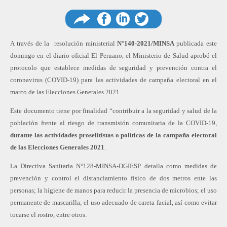
Compartir
Compartir
Comp
A través de la resolución ministerial
N°140-2021/MINSA
publicada este
domingo en el diario oficial El Peruano, el Ministerio de Salud aprobó el
protocolo que establece medidas de seguridad y prevención contra el
coronavirus (COVID-19) para las actividades de campaña electoral en el
en
en
en
marco de las Elecciones Generales 2021.
Este documento tiene por finalidad “contribuir a la seguridad y salud de la
población frente al riesgo de transmisión comunitaria de la COVID-19,
durante las actividades proselitistas o políticas de la campaña electoral
Facebook
Linkedin
Twitter
de las Elecciones Generales 2021
.
La Directiva Sanitaria N°128-MINSA-DGIESP detalla como medidas de
prevención y control el distanciamiento físico de dos metros ente las
personas; la higiene de manos para reducir la presencia de microbios; el uso
permanente de mascarilla; el uso adecuado de careta facial, así como evitar
tocarse el rostro, entre otros.