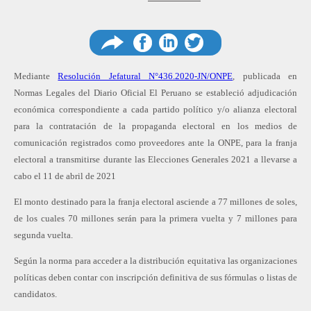
Compartir
Compartir
Comp
Mediante
Resolución Jefatural N°436.2020-JN/ONPE
, publicada en
Normas Legales del Diario Oficial El Peruano se estableció adjudicación
económica correspondiente a cada partido político y/o alianza electoral
para la contratación de la propaganda electoral en los medios de
en
en
en
comunicación registrados como proveedores ante la ONPE, para la franja
electoral a transmitirse durante las Elecciones Generales 2021 a llevarse a
cabo el 11 de abril de 2021
El monto destinado para la franja electoral asciende a 77 millones de soles,
Facebook
Linkedin
Twitter
de los cuales 70 millones serán para la primera vuelta y 7 millones para
segunda vuelta.
Según la norma para acceder a la distribución equitativa las organizaciones
políticas deben contar con inscripción definitiva de sus fórmulas o listas de
candidatos.